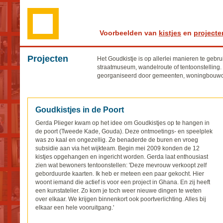
Voorbeelden van
kistjes
en
projecte
Projecten
Het Goudkistje is op allerlei manieren te gebru
straatmuseum, wandelroute of tentoonstelling. 
georganiseerd door gemeenten, woningbouwcor
Goudkistjes in de Poort
Gerda Plieger kwam op het idee om Goudkistjes op te hangen in
de poort (Tweede Kade, Gouda). Deze ontmoetings- en speelplek
was zo kaal en ongezellig. Ze benaderde de buren en vroeg
subsidie aan via het wijkteam. Begin mei 2009 konden de 12
kistjes opgehangen en ingericht worden. Gerda laat enthousiast
zien wat bewoners tentoonstellen: 'Deze mevrouw verkoopt zelf
geborduurde kaarten. Ik heb er meteen een paar gekocht. Hier
woont iemand die actief is voor een project in Ghana. En zij heeft
een kunstatelier. Zo kom je toch weer nieuwe dingen te weten
over elkaar. We krijgen binnenkort ook poortverlichting. Alles bij
elkaar een hele vooruitgang.'