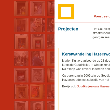
Voorbeel
Projecten
Het Goudkistj
straatmuseum,
georganiseer
Kerstwandeling Hazersw
Marion Kuit organiseerde op 18 d
langs de Goudkistjes in winter/ kerst
Na afloop was er voor iedereen een
Op burendag in 2009 zijn de Goudk
Hazerswoude met subsidie van het 
Bekijk ook
Goudkistjesroute Hazer